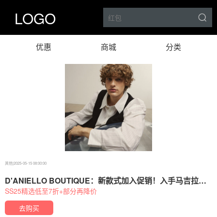
LOGO
优惠
商城
分类
其他
|
2025-05-15 08:00:00
D'ANIELLO BOUTIQUE：新款式加入促销！入手马吉拉、
拉夫劳伦、石头岛等
SS25精选低至7折+部分再降价
去购买