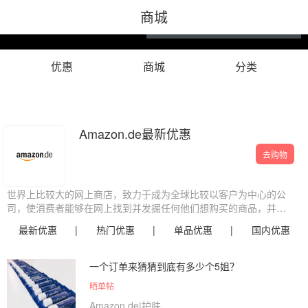
商城
LOGO
优惠
商城
分类
Amazon.de最新优惠
去购物
世界上比较大的网上商店，致力于成为全球比较以客户为中心的公
司，使消费者能够在网上找到并发掘任何他们想购买的商品，并力
图提供比较低的价格。亚马逊及其他销售商为客户提供数千万种独
最新优惠
|
热门优惠
|
单品优惠
|
国内优惠
特的全新、翻新以及二手商品，如美容、健康及个人护理用品、珠
宝和钟表、美食、体育及运动用品、服饰、图书、音乐、DVD、电
子和办公用品、婴幼儿用品、家居园艺用品等。
一个订单来猜猜到底有多少个5姐？
晒单帖
Amazon.de|护肤