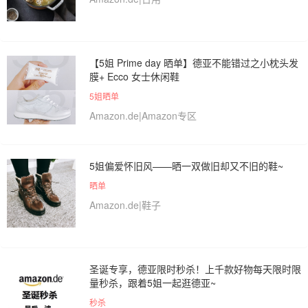
【5姐 Prime day 晒单】德亚不能错过之小枕头发
膜+ Ecco 女士休闲鞋
5姐晒单
Amazon.de|Amazon专区
5姐偏爱怀旧风——晒一双做旧却又不旧的鞋~
晒单
Amazon.de|鞋子
圣诞专享，德亚限时秒杀！上千款好物每天限时限
量秒杀，跟着5姐一起逛德亚~
秒杀