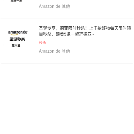
Amazon.de|其他
圣诞专享，德亚限时秒杀！上千款好物每天限时限
量秒杀，跟着5姐一起逛德亚~
秒杀
Amazon.de|其他
D'ANIELLO BOUTIQUE：季中大促！入手
BRUNELLO CUCINELLI、马吉拉等
SS25精选低至7折
D'ANIELLO BOUTIQUE|其他
Rue La La：女装合辑 选购 Ramy Brook、
L’AGENCE、Cinq à Sept 品牌
2折起