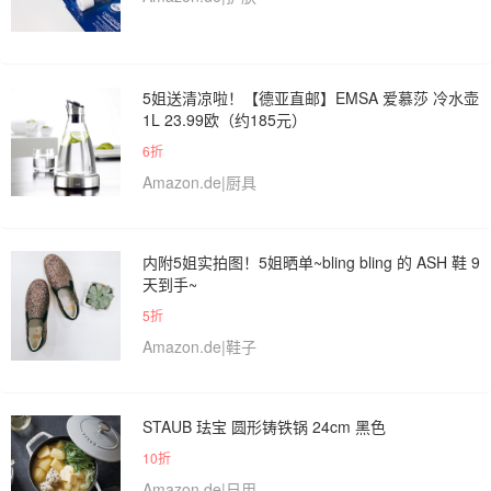
5姐送清凉啦！【德亚直邮】EMSA 爱慕莎 冷水壶
1L 23.99欧（约185元）
6折
Amazon.de|厨具
内附5姐实拍图！5姐晒单~bling bling 的 ASH 鞋 9
天到手~
5折
Amazon.de|鞋子
STAUB 珐宝 圆形铸铁锅 24cm 黑色
10折
Amazon.de|日用